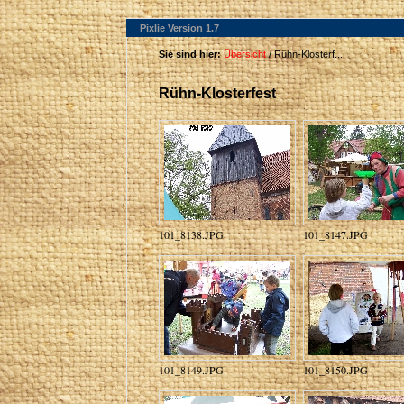
Pixlie Version 1.7
Sie sind hier:
Übersicht
/ Rühn-Klosterf...
Rühn-Klosterfest
101_8138.JPG
101_8147.JPG
101_8149.JPG
101_8150.JPG