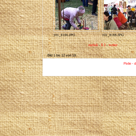
101_8186.JPG
101_8188.JPG
zurück
-
1
2
-
weiter
Bild 1 bis 12 von 19
Pixlie - 