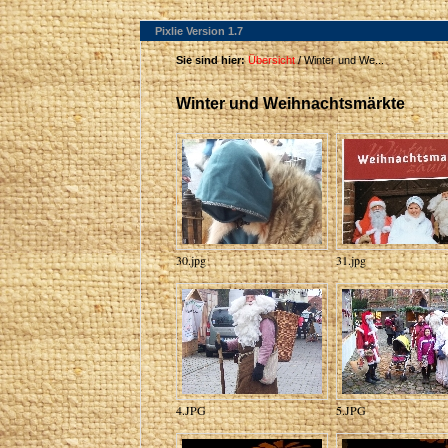
Pixlie Version 1.7
Sie sind hier:
Übersicht
/ Winter und We...
Winter und Weihnachtsmärkte
30.jpg
31.jpg
4.JPG
5.JPG