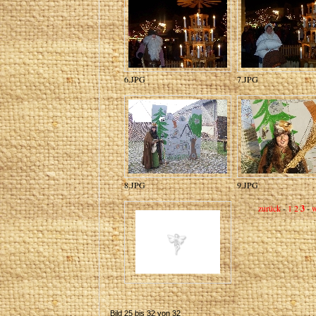
6.JPG
7.JPG
8.JPG
9.JPG
zurück
-
1
2
3
-
w
Bild 25 bis 32 von 32