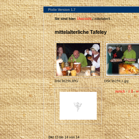
Pixlie Version 1.7
Sie sind hier:
Übersicht
/ mittelalterli...
mittelalterliche Tafeley
DSCI6256.JPG
DSCI6259,1.jpg
zurück
-
1
2
-
we
Bild 13 bis 14 von 14