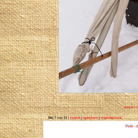
zurück
-
Bild 7 von 32 |
zurück
|
speichern
|
originalgrösse
Pixlie - 