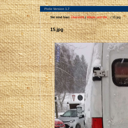
Pixlie Version 1.7
Sie sind hier:
Übersicht
/
Winter und We...
/ 15.jpg
15.jpg